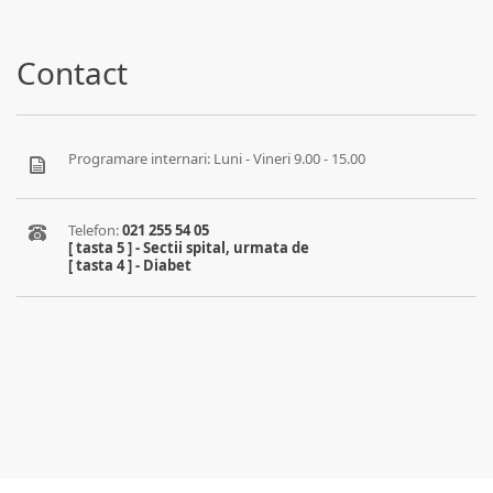
Contact
Programare internari: Luni - Vineri 9.00 - 15.00
Telefon:
021 255 54 05
[ tasta 5 ] - Sectii spital, urmata de
[ tasta 4 ] - Diabet
Feedback pacient
Parteneriate