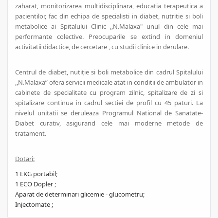
zaharat, monitorizarea multidisciplinara, educatia terapeutica a
pacientilor, fac din echipa de specialisti in diabet, nutritie si boli
metabolice ai Spitalului Clinic ,,N.Malaxa" unul din cele mai
performante colective. Preocuparile se extind in domeniul
activitatii didactice, de cercetare , cu studii clinice in derulare.
Centrul de diabet, nutiție si boli metabolice din cadrul Spitalului
,,N.Malaxa” ofera servicii medicale atat in conditii de ambulator in
cabinete de specialitate cu program zilnic, spitalizare de zi si
spitalizare continua in cadrul sectiei de profil cu 45 paturi. La
nivelul unitatii se deruleaza Programul National de Sanatate-
Diabet curativ, asigurand cele mai moderne metode de
tratament.
Dotari:
1 EKG portabil;
1 ECO Dopler ;
Aparat de determinari glicemie - glucometru;
Injectomate ;