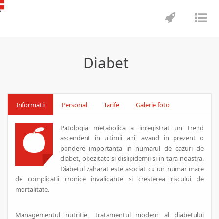
Toggle
Tog
navigatio
nav
Diabet
Informatii
Personal
Tarife
Galerie foto
Patologia metabolica a inregistrat un trend
ascendent in ultimii ani, avand in prezent o
pondere importanta in numarul de cazuri de
diabet, obezitate si dislipidemii si in tara noastra.
Diabetul zaharat este asociat cu un numar mare
de complicatii cronice invalidante si cresterea riscului de
mortalitate.
Managementul nutritiei, tratamentul modern al diabetului